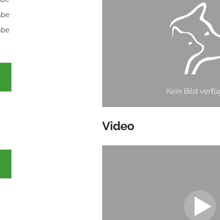
abe
abe
Video