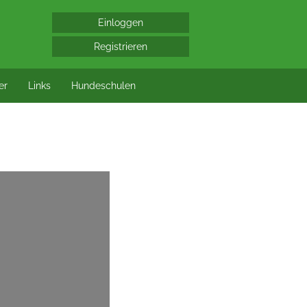
er
Links
Hundeschulen