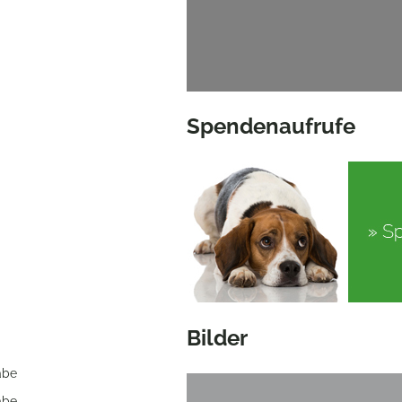
Spendenaufrufe
Bilder
abe
abe