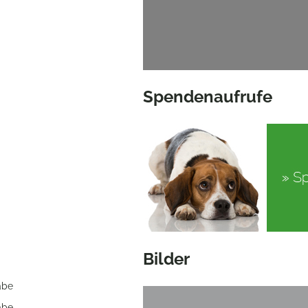
Spendenaufrufe
Bilder
abe
abe