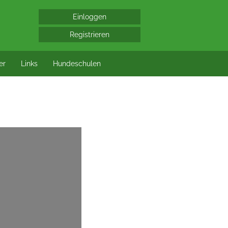
er
Links
Hundeschulen