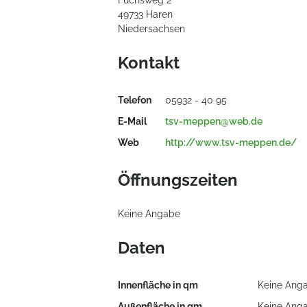
Fuchsweg 2
49733 Haren
Niedersachsen
Kontakt
Telefon
05932 - 40 95
E-Mail
tsv-meppen@web.de
Web
http://www.tsv-meppen.de/
Öffnungszeiten
Keine Angabe
Daten
Innenfläche in qm
Keine Ang
Außenfläche in qm
Keine Ang