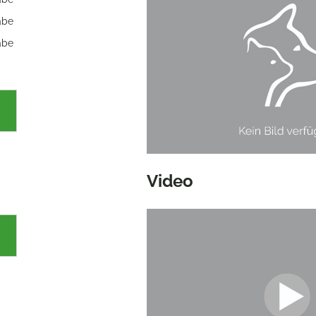
abe
abe
Video