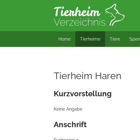
*/?> bool(false)
Home
Tierheime
Tiere
Spen
Tierheim Haren
Kurzvorstellung
Keine Angabe
Anschrift