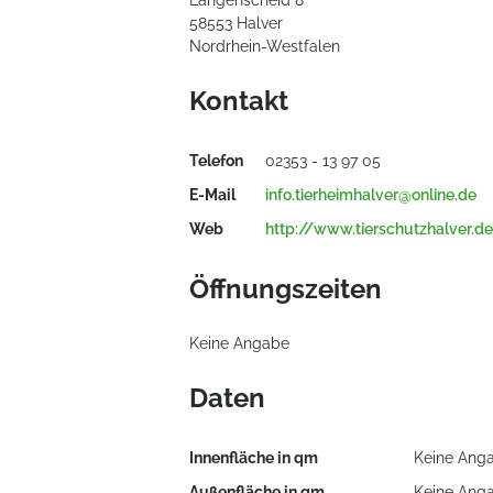
Langenscheid 8
58553 Halver
Nordrhein-Westfalen
Kontakt
Telefon
02353 - 13 97 05
E-Mail
info.tierheimhalver@online.de
Web
http://www.tierschutzhalver.de
Öffnungszeiten
Keine Angabe
Daten
Innenfläche in qm
Keine Ang
Außenfläche in qm
Keine Ang