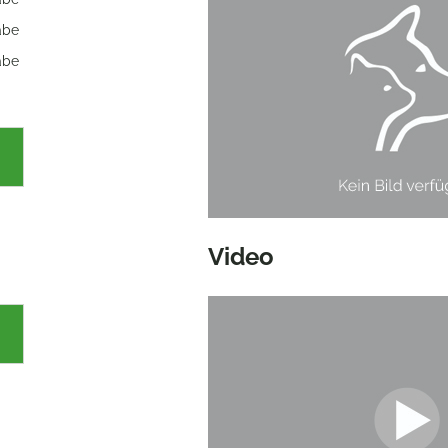
abe
abe
Video