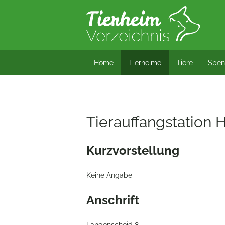
*/?> bool(false)
Home
Tierheime
Tiere
Spen
Tierauffangstation 
Kurzvorstellung
Keine Angabe
Anschrift