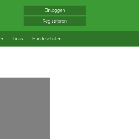
er
Links
Hundeschulen