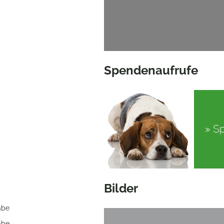
Spendenaufrufe
Bilder
abe
abe