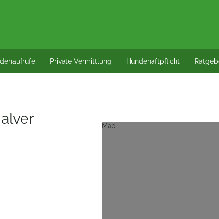
denaufrufe
Private Vermittlung
Hundehaftpflicht
Ratgeb
Halver
Map