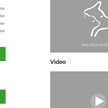
abe
abe
abe
abe
Video