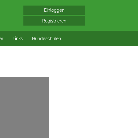
er
Links
Hundeschulen