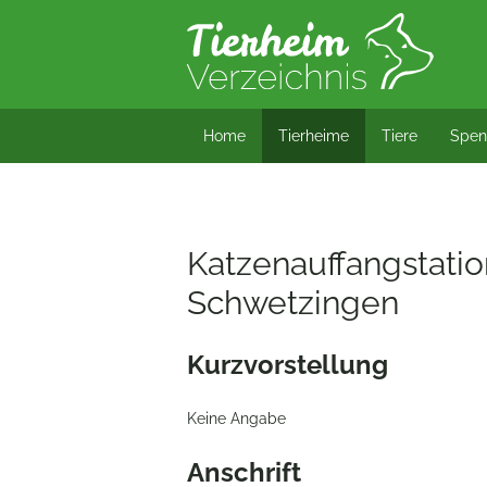
*/?> bool(false)
Home
Tierheime
Tiere
Spen
Katzenauffangstatio
Schwetzingen
Kurzvorstellung
Keine Angabe
Anschrift