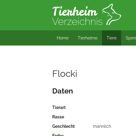
*/?> bool(false)
Home
Tierheime
Tiere
Spen
Flocki
Daten
Tierart
Rasse
Geschlecht
männlich
Farbe